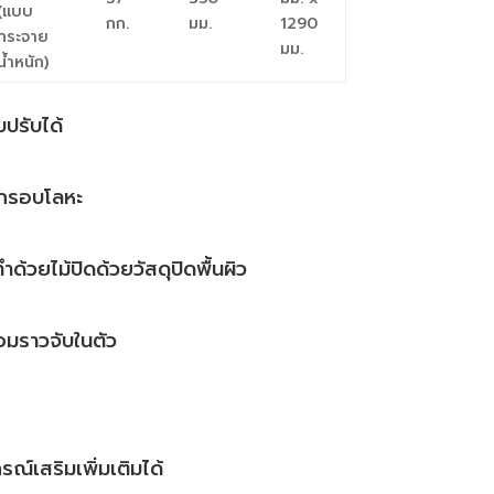
(แบบ
กก.
มม.
1290
กระจาย
มม.
น้ำหนัก)
บปรับได้
 กรอบโลหะ
ด้วยไม้ปิดด้วยวัสดุปิดพื้นผิว
อมราวจับในตัว
ณ์เสริมเพิ่มเติมได้