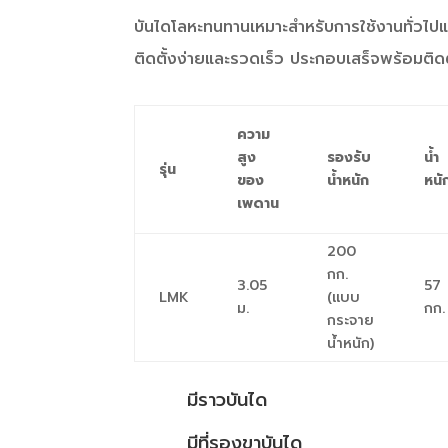
บันไดโลหะทนทานเหมาะสำหรับการใช้งานทั่วไปแล
ติดตั้งง่ายและรวดเร็ว ประกอบเสร็จพร้อมติดตั
ความ
สูง
รองรับ
น้ำ
รุ่น
ของ
น้ำหนัก
หนั
เพดาน
200
กก.
3.05
57
LMK
(แบบ
ม.
กก.
กระจาย
น้ำหนัก)
มีราวบันได
มีที่รองขาบันได