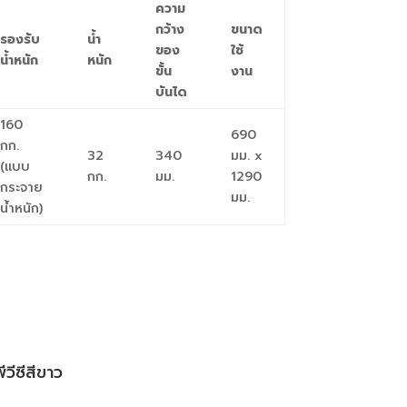
ความ
กว้าง
ขนาด
รองรับ
น้ำ
ของ
ใช้
น้ำหนัก
หนัก
ขั้น
งาน
บันได
160
690
กก.
32
340
มม. x
(แบบ
กก.
มม.
1290
กระจาย
มม.
น้ำหนัก)
วีซีสีขาว