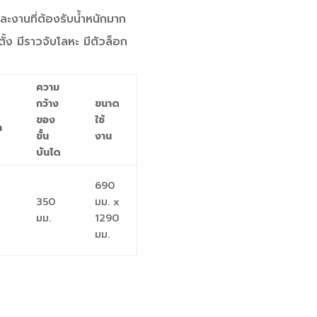
ะงานที่ต้องรับน้ำหนักมาก
้ง มีราวจับโลหะ มีตัวล็อก
ความ
กว้าง
ขนาด
ของ
ใช้
ก
ขั้น
งาน
บันได
690
350
มม. x
มม.
1290
มม.